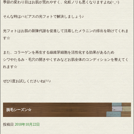
季節の変わり目はお肌が荒れやすく、化粧ノリも悪くなりますよね(>_<)
そんな時はハピアスの光フォトで解決しましょう♪
光フォトはお肌の新陳代謝を促進して沈着したメラニンの排出を助けてくれま
す☆
また、コラーゲンを再生する線維芽細胞を活性化する効果があるため
シワやたるみ・毛穴の開きやくすみなどお肌全体のコンディションを整えてく
れます☆
ぜひ1度お試しくださいね(^^♪
脱毛シーズン☆
投稿日
2018年10月22日