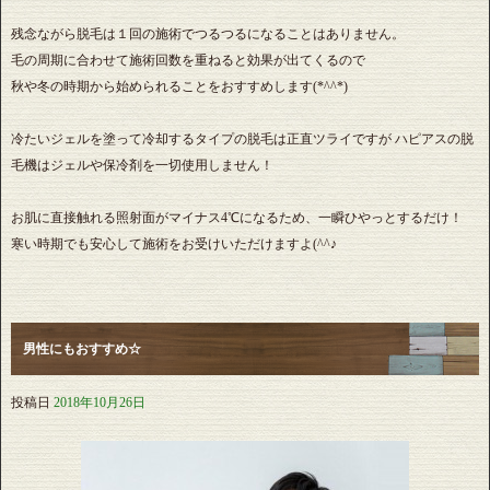
残念ながら脱毛は１回の施術でつるつるになることはありません。
毛の周期に合わせて施術回数を重ねると効果が出てくるので
秋や冬の時期から始められることをおすすめします(*^^*)
冷たいジェルを塗って冷却するタイプの脱毛は正直ツライですが ハピアスの脱
毛機はジェルや保冷剤を一切使用しません！
お肌に直接触れる照射面がマイナス4℃になるため、一瞬ひやっとするだけ！
寒い時期でも安心して施術をお受けいただけますよ(^^♪
男性にもおすすめ☆
投稿日
2018年10月26日